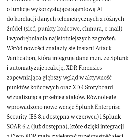
o funkcje wykorzystujące agentową AI
do korelacji danych telemetrycznych z różnych
źródeł (sieć, punkty końcowe, chmura, e-mail)
i wyodrębniania najistotniejszych zagrożeń.
Wśród nowości znalazły się Instant Attack
Verification, która integruje dane m.in. ze Splunk
i automatyzuje reakcję, XDR Forensics
zapewniająca głębszy wgląd w aktywność
punktów końcowych oraz XDR Storyboard
wizualizująca przebieg ataków. Równolegle
wprowadzono nowe wersje Splunk Enterprise
Security (ES 8.1 dostępna w czerwcu) i Splunk
SOAR 6.4 (już dostępna), które dzięki integracji
z Cisco XDR mają zwiększać przejrzystość sieci