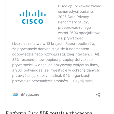
Platforma Cisco XDR została wzbogacona