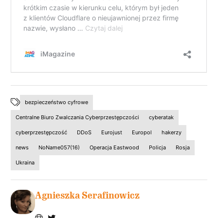
bezpieczeństwo cyfrowe
Centralne Biuro Zwalczania Cyberprzestępczości
cyberatak
cyberprzestępczość
DDoS
Eurojust
Europol
hakerzy
news
NoName057(16)
Operacja Eastwood
Policja
Rosja
Ukraina
Agnieszka Serafinowicz