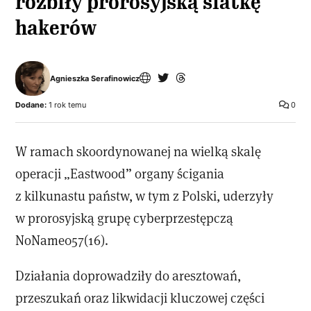
rozbiły prorosyjską siatkę
hakerów
Agnieszka Serafinowicz
Dodane:
1 rok temu
0
W ramach skoordynowanej na wielką skalę
operacji „Eastwood” organy ścigania
z kilkunastu państw, w tym z Polski, uderzyły
w prorosyjską grupę cyberprzestępczą
NoName057(16).
Działania doprowadziły do aresztowań,
przeszukań oraz likwidacji kluczowej części