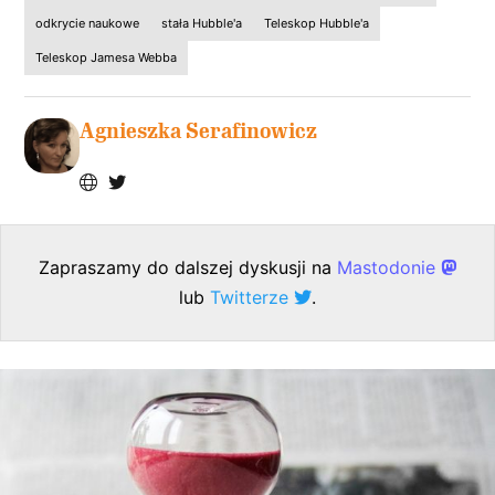
odkrycie naukowe
stała Hubble'a
Teleskop Hubble'a
Teleskop Jamesa Webba
Agnieszka Serafinowicz
Zapraszamy do dalszej dyskusji na
Mastodonie
lub
Twitterze
.