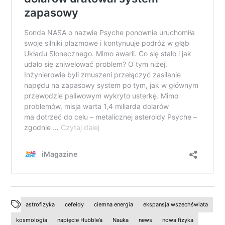
astrofizyka
cefeidy
ciemna energia
ekspansja wszechświata
kosmologia
napięcie Hubble’a
Nauka
news
nowa fizyka