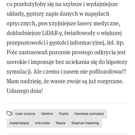
co przełożyłoby się na szybsze i wydajniejsze
układy, g
ęstszy zapis danych w napędach
optycznych, precyzyjniejsze lasery medyczne,
dokładniejsze LiDAR-y, światłowody o większej
przepustowości i gęstości informacyjnej, itd. itp.
Pole zastosowań pozornie prostego odkrycia jest
szerokie i imponuje bez uciekania się do hipotezy
symulacji. Ale czemu czasem nie pofilozofować?
Mam nadzieję, że wasze zwoje są już rozgrzane.
Udanego dnia!
czas urojony
felieton
fizyka
hipoteza symulacji
matematyka
mikrofale
Nauka
Stephen Hawking