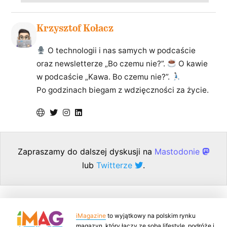
Krzysztof Kołacz
O technologii i nas samych w podcaście
oraz newsletterze „Bo czemu nie?”.
O kawie
w podcaście „Kawa. Bo czemu nie?”.
Po godzinach biegam z wdzięczności za życie.
Zapraszamy do dalszej dyskusji na
Mastodonie
lub
Twitterze
.
iMagazine
to wyjątkowy na polskim rynku
magazyn, który łączy ze sobą lifestyle, podróże i