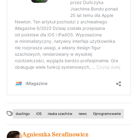
duolingo
iOS
nauka szachów
news
Oprogramowanie
Agnieszka Serafinowicz