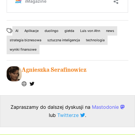
AI
Aplikacje
duolingo
giełda
Luis von Ahn
news
strategia biznesowa
sztuczna inteligencja
technologia
wyniki finansowe
Agnieszka Serafinowicz
Zapraszamy do dalszej dyskusji na
Mastodonie
lub
Twitterze
.