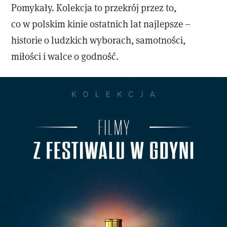
Pomykały. Kolekcja to przekrój przez to,
co w polskim kinie ostatnich lat najlepsze –
historie o ludzkich wyborach, samotności,
miłości i walce o godność.