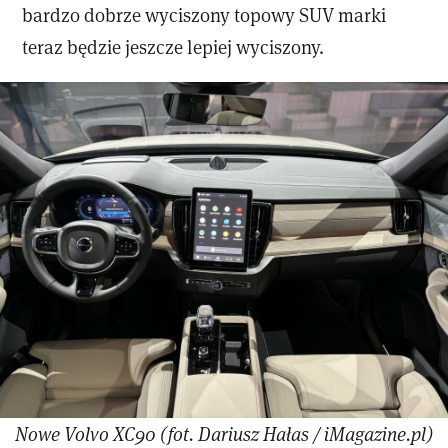
bardzo dobrze wyciszony topowy SUV marki
teraz będzie jeszcze lepiej wyciszony.
Nowe Volvo XC90 (fot. Dariusz Hałas / iMagazine.pl)