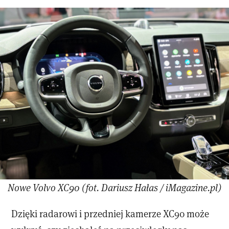
Nowe Volvo XC90 (fot. Dariusz Hałas / iMagazine.pl)
Dzięki radarowi i przedniej kamerze XC90 może