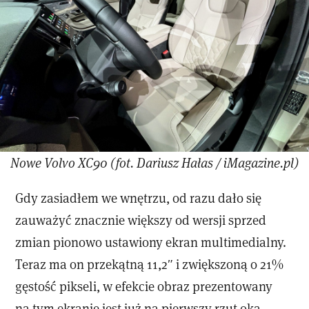
Nowe Volvo XC90 (fot. Dariusz Hałas / iMagazine.pl)
Gdy zasiadłem we wnętrzu, od razu dało się
zauważyć znacznie większy od wersji sprzed
zmian pionowo ustawiony ekran multimedialny.
Teraz ma on przekątną 11,2″ i zwiększoną o 21%
gęstość pikseli, w efekcie obraz prezentowany
na tym ekranie jest już na pierwszy rzut oka