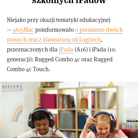
szkolnych iPadów
Niejako przy okazji tematyki edukacyjnej
—
9to5Mac
poinformowało
o premierze dwóch
nowych etui z klawiaturą od Logitech
,
przeznaczonych dla
iPada
(A16) i iPada (10.
generacji): Rugged Combo 4c oraz Rugged
Combo 4c Touch.