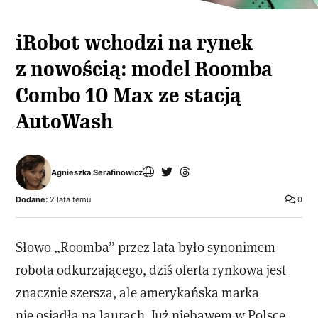
iRobot wchodzi na rynek
z nowością: model Roomba
Combo 10 Max ze stacją
AutoWash
Agnieszka Serafinowicz
Dodane:
2 lata temu
0
Słowo „Roomba” przez lata było synonimem
robota odkurzającego, dziś oferta rynkowa jest
znacznie szersza, ale amerykańska marka
nie osiadła na laurach. Już niebawem w Polsce