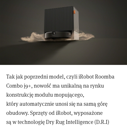
Tak jak poprzedni model, czyli iRobot Roomba
Combo j9+, nowość ma unikalną na rynku
konstrukcję modułu mopującego,
który automatycznie unosi się na samą górę
obudowy. Sprzęty od iRobot, wyposażone
są w technologię Dry Rug Intelligence (D.R.I)