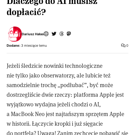
Dlaczego do AI musisz
dopłacić?
Dariusz Hałas
Dodane:
3 miesiące temu
0
Jeżeli śledzicie nowinki technologiczne
nie tylko jako obserwatorzy, ale lubicie też
samodzielnie trochę „podłubać”, być może
dostrzegliście dwie rzeczy: platforma Apple jest
wyjątkowo wydajna jeżeli chodzi o AI,
a MacBook Neo jest najtańszym sprzętem Apple
w historii. Łączycie kropki i już sięgacie
do portfela? Uwaga! Zanim zechcecie pobawić się