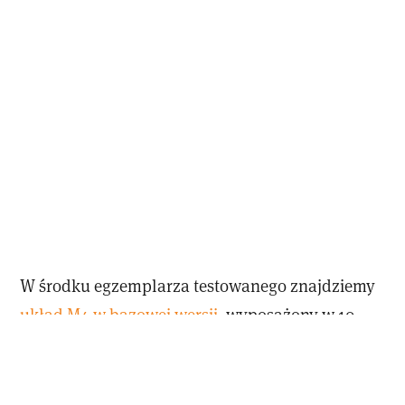
W środku egzemplarza testowanego znajdziemy
układ M4 w bazowej wersji
, wyposażony w 10-
rdzeniowy CPU, 8-rdzeniowy GPU, 16 GB RAM
oraz 256 GB SSD. To oznacza, że kosztuje 4 999
PLN, o równe 6 000 PLN mniej od modelu