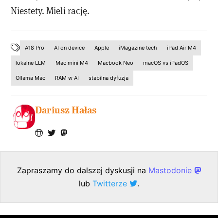
Niestety. Mieli rację.
A18 Pro
AI on device
Apple
iMagazine tech
iPad Air M4
lokalne LLM
Mac mini M4
Macbook Neo
macOS vs iPadOS
Ollama Mac
RAM w AI
stabilna dyfuzja
Dariusz Hałas
Zapraszamy do dalszej dyskusji na
Mastodonie
lub
Twitterze
.