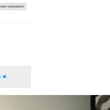
tream manipulation
ze
.