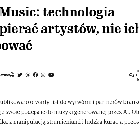
Music: technologia
ierać artystów, nie ic
pować
D
gazine
0
f
ublikowało otwarty list do wytwórni i partnerów bran
je swoje podejście do muzyki generowanej przez AI. 
lka z manipulacją strumieniami i ludzka kuracja pozos