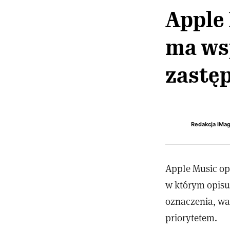
Apple 
ma wsp
zastę
Redakcja iMa
Apple Music op
w którym opisu
oznaczenia, wa
priorytetem.