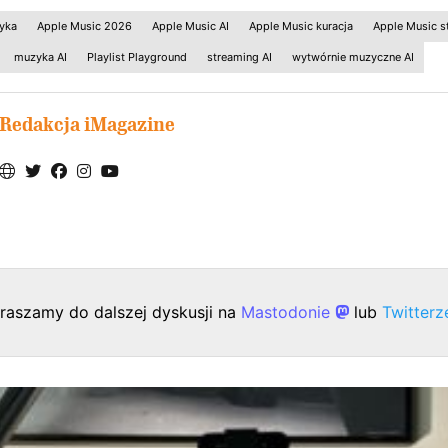
yka
Apple Music 2026
Apple Music AI
Apple Music kuracja
Apple Music s
muzyka AI
Playlist Playground
streaming AI
wytwórnie muzyczne AI
Redakcja iMagazine
raszamy do dalszej dyskusji na
Mastodonie
lub
Twitter