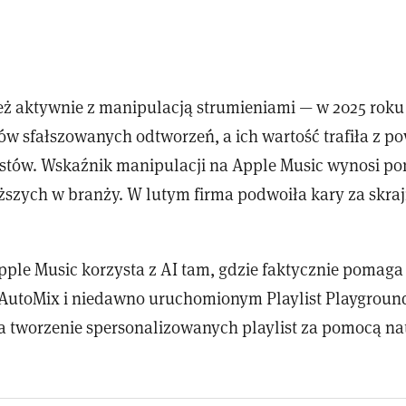
eż aktywnie z manipulacją strumieniami — w 2025 rok
ów sfałszowanych odtworzeń, a ich wartość trafiła z p
ystów. Wskaźnik manipulacji na Apple Music wynosi po
iższych w branży. W lutym firma podwoiła kary za skra
pple Music korzysta z AI tam, gdzie faktycznie poma
AutoMix i niedawno uruchomionym Playlist Playgroun
a tworzenie spersonalizowanych playlist za pomocą na