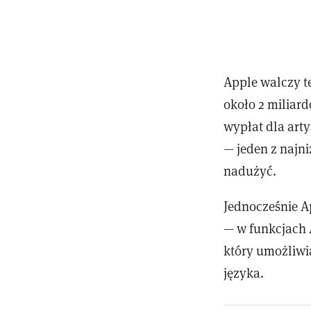
Apple walczy t
około 2 miliard
wypłat dla art
— jeden z najn
nadużyć.
Jednocześnie A
— w funkcjach 
który umożliwi
języka.