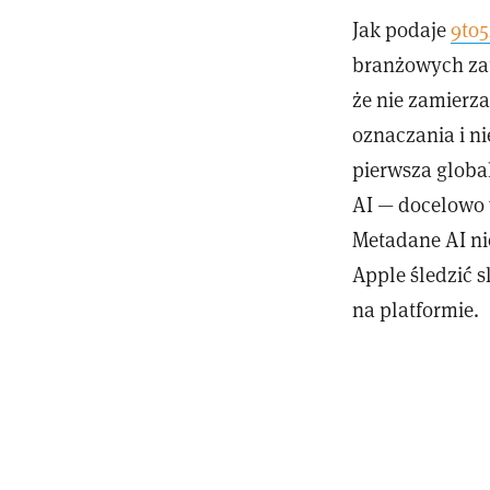
Jak podaje
9to
branżowych zat
że nie zamierz
oznaczania i n
pierwsza globa
AI — docelowo 
Metadane AI ni
Apple śledzić 
na platformie.