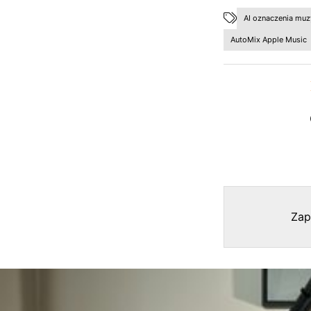
AI oznaczenia muz
AutoMix Apple Music
Zap