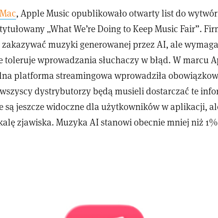
5Mac
, Apple Music opublikowało otwarty list do wytwór
ytułowany „What We’re Doing to Keep Music Fair”. Fir
a zakazywać muzyki generowanej przez AI, ale wymaga
ie toleruje wprowadzania słuchaczy w błąd. W marcu A
lna platforma streamingowa wprowadziła obowiązkowe 
wszyscy dystrybutorzy będą musieli dostarczać te info
e są jeszcze widoczne dla użytkowników w aplikacji, a
skalę zjawiska. Muzyka AI stanowi obecnie mniej niż 1