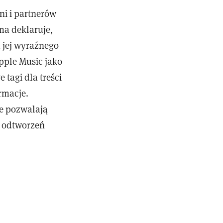
ni i partnerów
ma deklaruje,
 jej wyraźnego
pple Music jako
tagi dla treści
rmacje.
le pozwalają
% odtworzeń