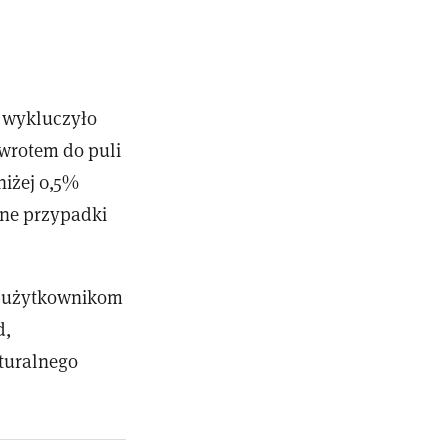
u wykluczyło
owrotem do puli
niżej 0,5%
jne przypadki
ga użytkownikom
d,
turalnego