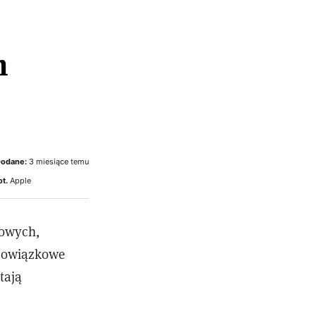
h
odane:
3 miesiące temu
ot.
Apple
żowych,
Obowiązkowe
tają