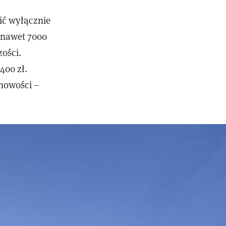
sić wyłącznie
(nawet 7000
ości.
400 zł.
nowości –