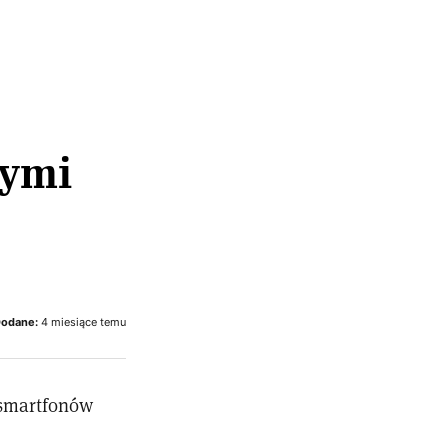
nymi
odane:
4 miesiące temu
ę smartfonów