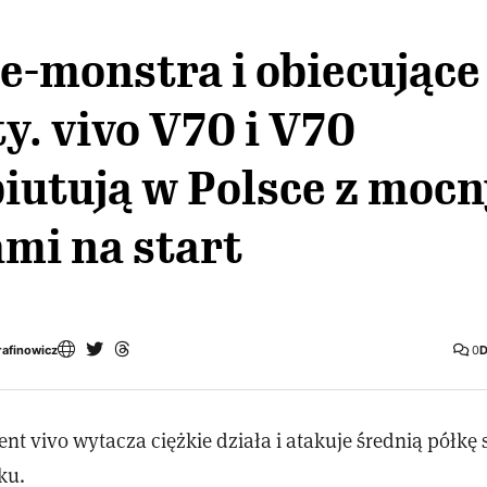
e-monstra i obiecujące
y. vivo V70 i V70
iutują w Polsce z moc
mi na start
rafinowicz
0
D
nt vivo wytacza ciężkie działa i atakuje średnią półk
ku.