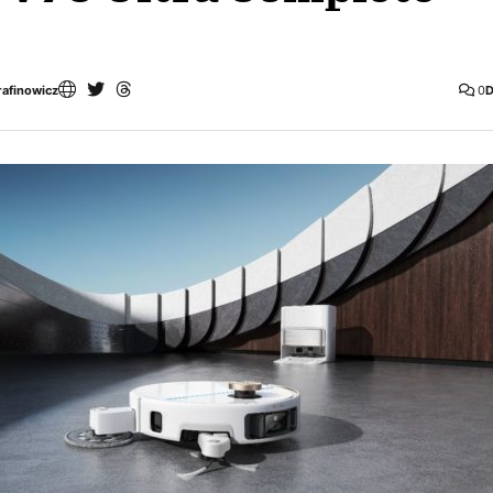
rafinowicz
0
D