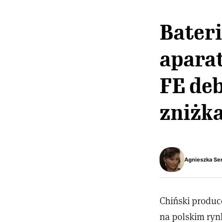
Bateri
aparat
FE deb
zniżka
Agnieszka Se
Chiński produce
na polskim ryn