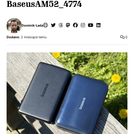
BaseusAM52_4774
Dominik Łada
Dodane:
2 miesiące temu
0