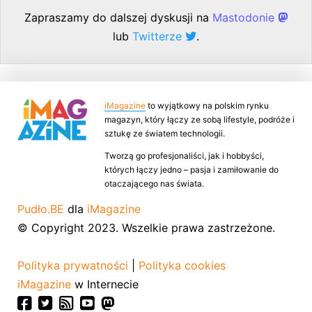
Zapraszamy do dalszej dyskusji na
Mastodonie
lub
Twitterze
.
iMagazine
to wyjątkowy na polskim rynku
magazyn, który łączy ze sobą lifestyle, podróże i
sztukę ze światem technologii.
Tworzą go profesjonaliści, jak i hobbyści,
których łączy jedno – pasja i zamiłowanie do
otaczającego nas świata.
Pudło.BE
dla
iMagazine
© Copyright 2023. Wszelkie prawa zastrzeżone.
Polityka prywatności
|
Polityka cookies
iMagazine
w Internecie