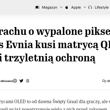
Magazyn
Apple
Lifestyle
rachu o wypalone pikse
s Evnia kusi matrycą Q
 trzyletnią ochroną
rafinowicz
0
D
rycami OLED to od dawna Święty Graal dla graczy, ale
seli wciąż powstrzymuje wielu z nich przed zakupem. 