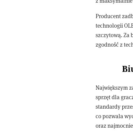
z maksymalnie 
Producent zadb
technologii OL
szczytową. Za 
zgodność z tec
Bi
Największym za
sprzęt dla gra
standardy przes
co pozwala wyc
oraz najmocnie