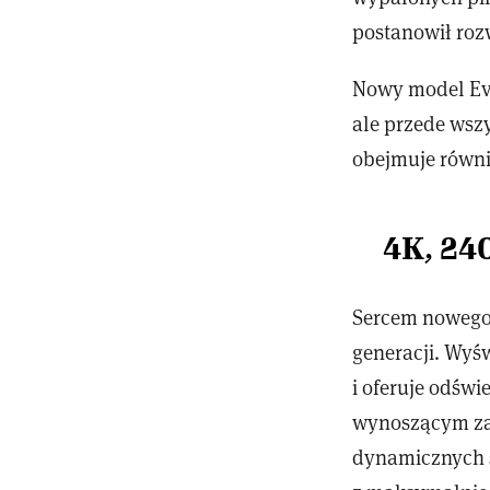
postanowił roz
Nowy model Evn
ale przede wsz
obejmuje równi
4K, 24
Sercem nowego 
generacji. Wyś
i oferuje odświ
wynoszącym zal
dynamicznych s