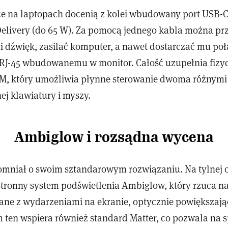
e na laptopach docenią z kolei wbudowany port USB-C
Delivery (do 65 W). Za pomocą jednego kabla można pr
i dźwięk, zasilać komputer, a nawet dostarczać mu połą
 RJ-45 wbudowanemu w monitor. Całość uzupełnia fizy
VM, który umożliwia płynne sterowanie dwoma różnym
ej klawiatury i myszy.
Ambiglow i rozsądna wycena
pomniał o swoim sztandarowym rozwiązaniu. Na tylnej
jstronny system podświetlenia Ambiglow, który rzuca n
ne z wydarzeniami na ekranie, optycznie powiększają
m ten wspiera również standard Matter, co pozwala na 