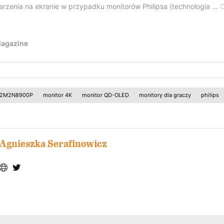
 32M2N8900P
monitor 4K
monitor QD-OLED
monitory dla graczy
philips
Agnieszka Serafinowicz