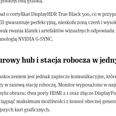
podkręconą grafiką.
ał o certyfikat DisplayHDR True Black 500, co w przy
ED gwarantuje perfekcyjną, nieskończoną czerń i wyso
brak rwania klatek i artefaktów wizualnych odpowiada 
hnologią NVIDIA G-SYNC.
urowy hub i stacja robocza w jed
skoczeniem jest jednak zaplecze komunikacyjne, któr
czy w rasową stację roboczą. Monitor wyposażono w na
yłu obrazu: dwa porty HDMI 2.1 oraz złącze DisplayPor
iągnąć maksimum możliwości z konsol obecnej genera
jszych kart graficznych.