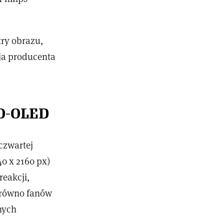
ry obrazu,
ja producenta
QD-OLED
czwartej
0 x 2160 px)
reakcji,
arówno fanów
nych