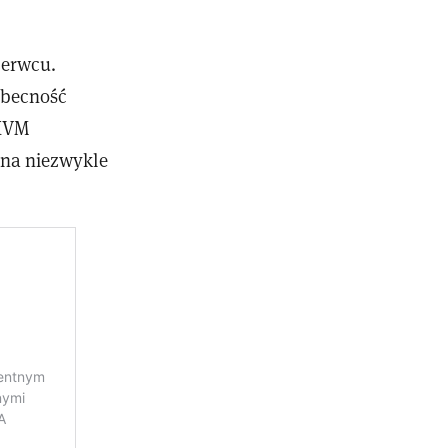
zerwcu.
obecność
 KVM
 na niezwykle