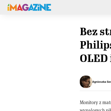
Bez st
Philip
OLED i
Agnieszka Se
Monitory z mat
wypalonych pik