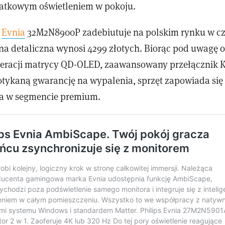
atkowym oświetleniem w pokoju.
s
Evnia
32M2N8900P zadebiutuje na polskim rynku w c
a detaliczna wynosi 4299 złotych. Biorąc pod uwagę 
neracji matrycy QD-OLED, zaawansowany przełącznik
otykaną gwarancję na wypalenia, sprzęt zapowiada się
a w segmencie premium.