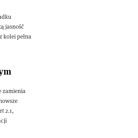
padku
ką jasność
z kolei pełna
nym
e zamienia
jnowsze
t 2.1,
cji