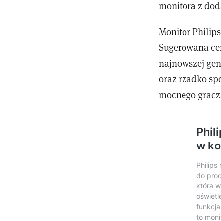
monitora z dod
Monitor Philip
Sugerowana cen
najnowszej ge
oraz rzadko sp
mocnego gracz