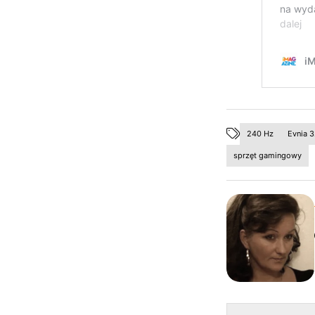
240 Hz
Evnia
sprzęt gamingowy