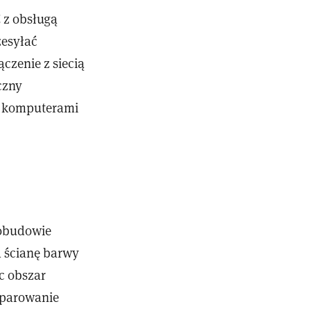
 z obsługą
zesyłać
czenie z siecią
czny
i komputerami
 obudowie
a ścianę barwy
c obszar
sparowanie