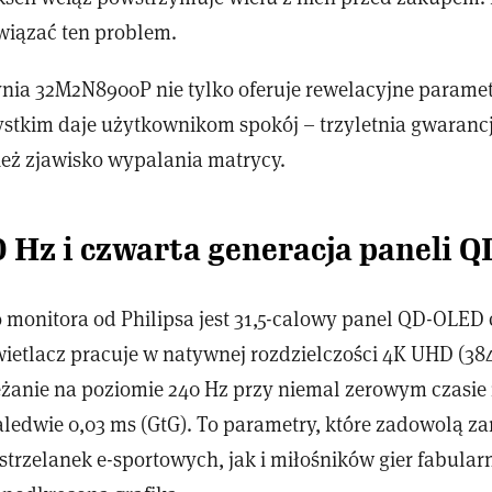
wiązać ten problem.
ia 32M2N8900P nie tylko oferuje rewelacyjne paramet
ystkim daje użytkownikom spokój – trzyletnia gwaranc
eż zjawisko wypalania matrycy.
0 Hz i czwarta generacja paneli 
monitora od Philipsa jest 31,5-calowy panel QD-OLED 
wietlacz pracuje w natywnej rozdzielczości 4K UHD (384
eżanie na poziomie 240 Hz przy niemal zerowym czasie 
edwie 0,03 ms (GtG). To parametry, które zadowolą z
trzelanek e-sportowych, jak i miłośników gier fabular