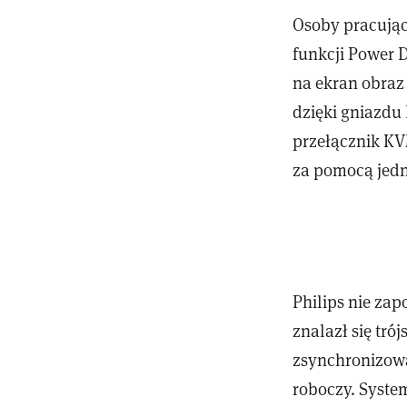
Osoby pracując
funkcji Power 
na ekran obraz 
dzięki gniazdu
przełącznik K
za pomocą jedn
Philips nie za
znalazł się tró
zsynchronizowa
roboczy. Syste