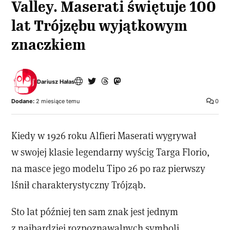
Valley. Maserati świętuje 100
lat Trójzębu wyjątkowym
znaczkiem
Dariusz Hałas
Dodane:
2 miesiące temu
0
Kiedy w 1926 roku Alfieri Maserati wygrywał
w swojej klasie legendarny wyścig Targa Florio,
na masce jego modelu Tipo 26 po raz pierwszy
lśnił charakterystyczny Trójząb.
Sto lat później ten sam znak jest jednym
z najbardziej rozpoznawalnych symboli