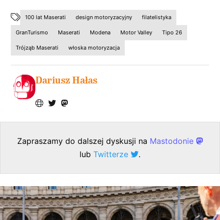
100 lat Maserati
design motoryzacyjny
filatelistyka
GranTurismo
Maserati
Modena
Motor Valley
Tipo 26
Trójząb Maserati
włoska motoryzacja
Dariusz Hałas
Zapraszamy do dalszej dyskusji na
Mastodonie
lub
Twitterze
.