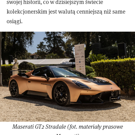
swojej historii, co w dzisiejszym świecie
kolekcjonerskim jest walutą cenniejszą niż same
osiągi.
Maserati GT2 Stradale (fot. materiały prasowe