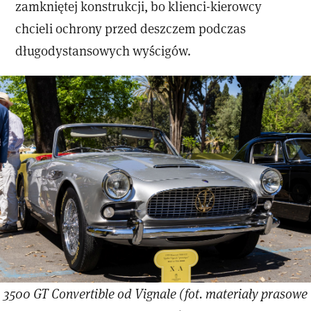
zamkniętej konstrukcji, bo klienci-kierowcy
chcieli ochrony przed deszczem podczas
długodystansowych wyścigów.
3500 GT Convertible od Vignale (fot. materiały prasowe