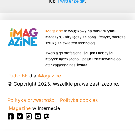
lub
Twitterze
.
iMagazine
to wyjątkowy na polskim rynku
magazyn, który łączy ze sobą lifestyle, podróże i
sztukę ze światem technologii.
Tworzą go profesjonaliści, jak i hobbyści,
których łączy jedno – pasja i zamiłowanie do
otaczającego nas świata.
Pudło.BE
dla
iMagazine
© Copyright 2023. Wszelkie prawa zastrzeżone.
Polityka prywatności
|
Polityka cookies
iMagazine
w Internecie