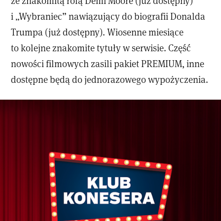
ze znakomitą rolą Demi Moore (już dostępny)
i „Wybraniec” nawiązujący do biografii Donalda
Trumpa (już dostępny). Wiosenne miesiące
to kolejne znakomite tytuły w serwisie. Część
nowości filmowych zasili pakiet PREMIUM, inne
dostępne będą do jednorazowego wypożyczenia.