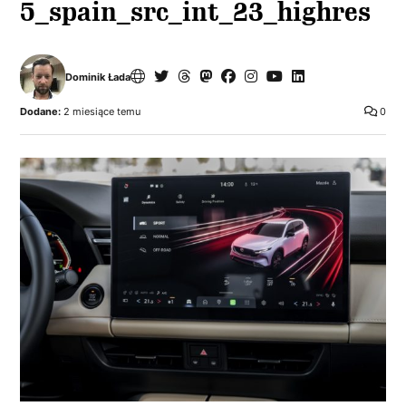
5_spain_src_int_23_highres
Dominik Łada
Dodane:
2 miesiące temu
0