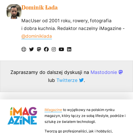
Dominik Łada
MacUser od 2001 roku, rowery, fotografia
i dobra kuchnia. Redaktor naczelny iMagazine -
@dominiklada
Zapraszamy do dalszej dyskusji na
Mastodonie
lub
Twitterze
.
iMagazine
to wyjątkowy na polskim rynku
magazyn, który łączy ze sobą lifestyle, podróże i
sztukę ze światem technologii.
Tworzą go profesjonaliści, jak i hobbyści,