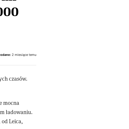
7000
odane:
2 miesiące temu
zych czasów.
że mocna
ym ładowaniu.
od Leica,