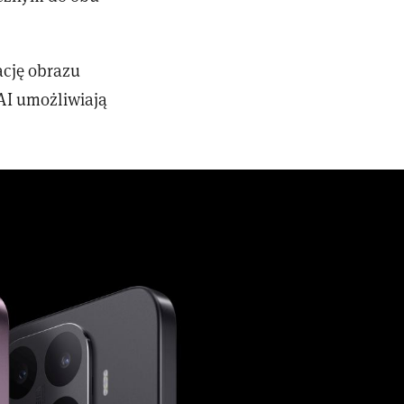
ację obrazu
 AI umożliwiają