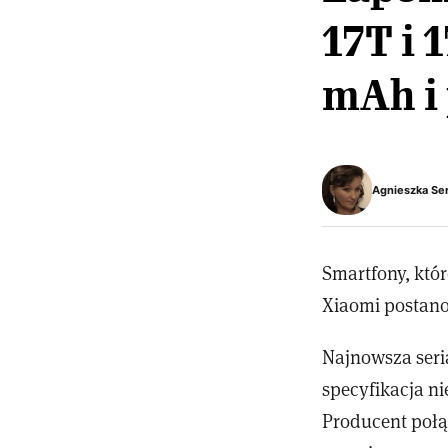
17T i 
mAh i
Agnieszka Se
Smartfony, któr
Xiaomi postano
Najnowsza seri
specyfikacja n
Producent połą