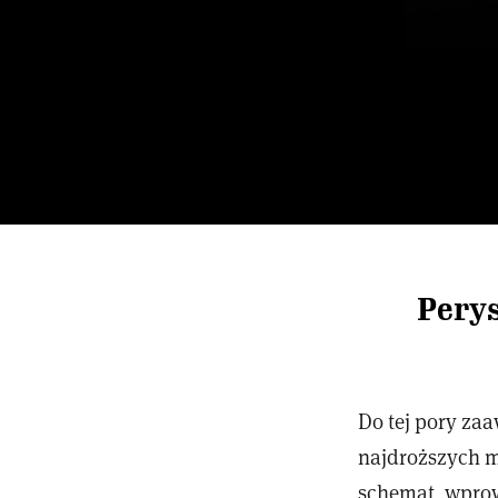
Perys
Do tej pory za
najdroższych m
schemat, wprow