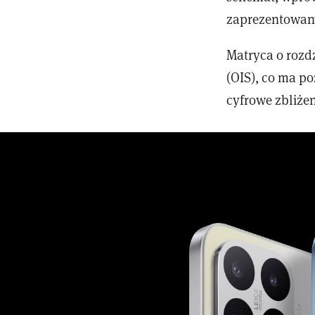
zaprezentowan
Matryca o rozdz
(OIS), co ma po
cyfrowe zbliżen