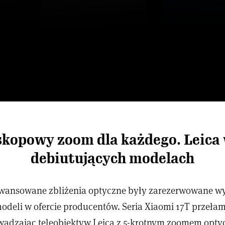
kopowy zoom dla każdego. Leica
debiutujących modelach
awansowane zbliżenia optyczne były zarezerwowane wy
odeli w ofercie producentów. Seria Xiaomi 17T przełam
adzając teleobiektyw Leica z 5-krotnym zoomem opt