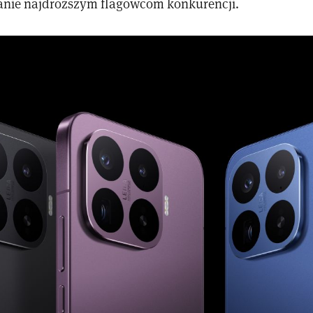
nie najdroższym flagowcom konkurencji.