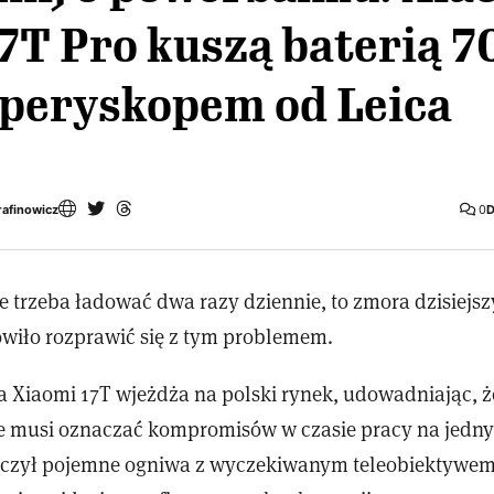
17T Pro kuszą baterią 
 peryskopem od Leica
rafinowicz
0
D
e trzeba ładować dwa razy dziennie, to zmora dzisiejs
wiło rozprawić się z tym problemem.
a Xiaomi 17T wjeżdża na polski rynek, udowadniając, 
ie musi oznaczać kompromisów w czasie pracy na jedn
czył pojemne ogniwa z wyczekiwanym teleobiektywem 