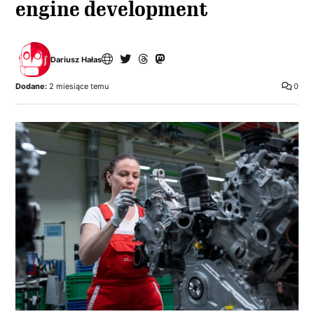
engine development
Dariusz Hałas
Dodane:
2 miesiące temu
0