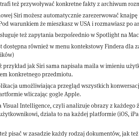
otrafi też przywoływać konkretne fakty z archiwum ro
owej Siri możesz automatycznie zarezerwować knajpę i
Pod warunkiem że mieszkasz w USA i rozmawiasz po an
sługuje też zapytania bezpośrednio w Spotlight na Ma
est dostępna również w menu kontekstowy Findera dla 
lików)
 przykład jak Siri sama napisała maila w imieniu uży
em konkretnego przedmiotu.
plikacja umożliwiająca przegląd wszystkich konwersacji
artformie wliczając gogle Apple.
 Visual Intelligence, czyli analizuje obrazy z każdego 
żytkownikowi, działa to na każdej platformie (iOS, iP
 też pisać w zasadzie każdy rodzaj dokumentów, jak te