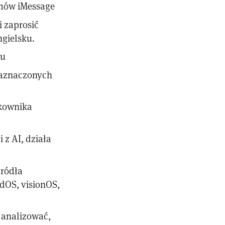
zmów iMessage
 zaprosić
gielsku.
cu
zaznaczonych
tkownika
 z AI, działa
źródła
adOS, visionOS,
ż analizować,