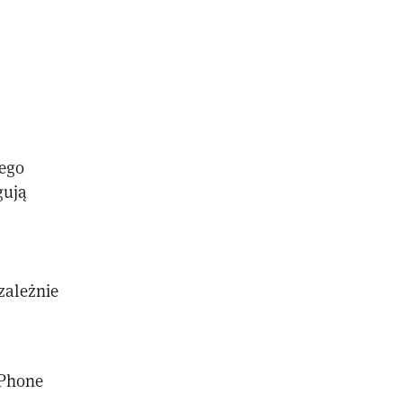
nego
gują
 zależnie
iPhone