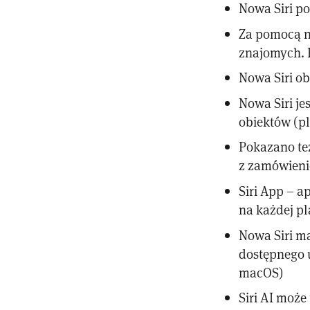
Nowa Siri p
Za pomocą n
znajomych. 
Nowa Siri ob
Nowa Siri j
obiektów (p
Pokazano też
z zamówieni
Siri App – a
na każdej pl
Nowa Siri ma
dostępnego u
macOS)
Siri AI może