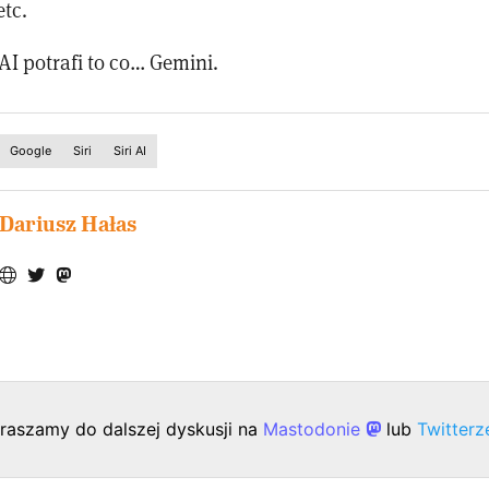
tc.
 AI potrafi to co… Gemini.
Google
Siri
Siri AI
Dariusz Hałas
raszamy do dalszej dyskusji na
Mastodonie
lub
Twitter