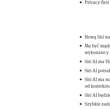
Privacy-first
Nową Siri n
Ma być mądr
wykonawcy w
Siri AI ma V
Siri AI potr
Siri AI ma n
od kontekst
Siri AI będz
Szybkie zada