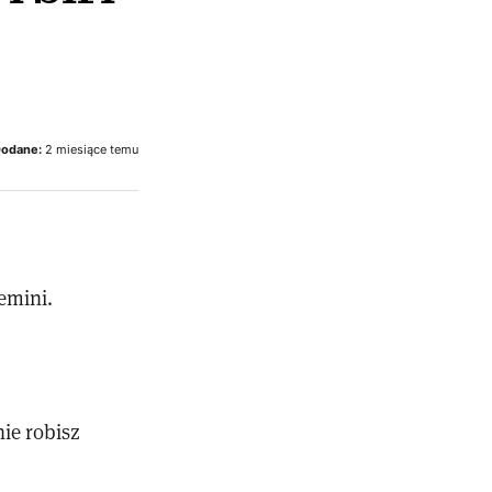
odane:
2 miesiące temu
emini.
ie robisz