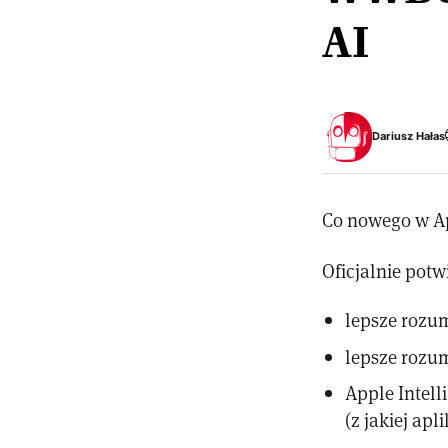
AI
Dariusz Hałas
Co nowego w Ap
Oficjalnie potw
lepsze rozum
lepsze rozum
Apple Intell
(z jakiej apl