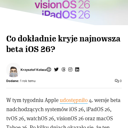
Co dokładnie kryje najnowsza
beta iOS 26?
Krzysztof Kołacz
Dodane:
1 rok temu
0
W tym tygodniu Apple
udostępniło
4. wersje beta
nadchodzących systemów iOS 26, iPadOS 26,
tvOS 26, watchOS 26, visionOS 26 oraz macOS
Tahoe 26. Po kilku dniach okazało się, że ten