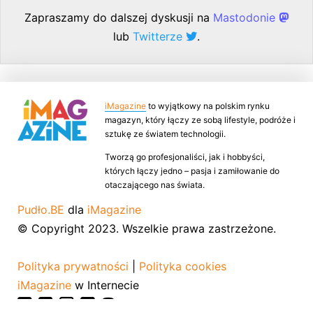
Zapraszamy do dalszej dyskusji na
Mastodonie
lub
Twitterze
.
iMagazine
to wyjątkowy na polskim rynku
magazyn, który łączy ze sobą lifestyle, podróże i
sztukę ze światem technologii.
Tworzą go profesjonaliści, jak i hobbyści,
których łączy jedno – pasja i zamiłowanie do
otaczającego nas świata.
Pudło.BE
dla
iMagazine
© Copyright 2023. Wszelkie prawa zastrzeżone.
Polityka prywatności
|
Polityka cookies
iMagazine
w Internecie