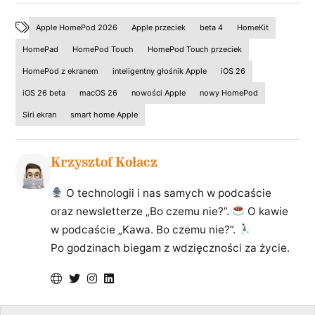
Apple HomePod 2026
Apple przeciek
beta 4
HomeKit
HomePad
HomePod Touch
HomePod Touch przeciek
HomePod z ekranem
inteligentny głośnik Apple
iOS 26
iOS 26 beta
macOS 26
nowości Apple
nowy HomePod
Siri ekran
smart home Apple
Krzysztof Kołacz
O technologii i nas samych w podcaście
oraz newsletterze „Bo czemu nie?”.
O kawie
w podcaście „Kawa. Bo czemu nie?”.
Po godzinach biegam z wdzięczności za życie.