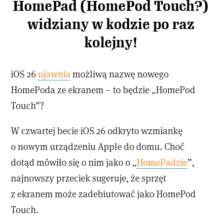
HomePad (HomePod Touch?)
widziany w kodzie po raz
kolejny!
iOS 26
ujawnia
możliwą nazwę nowego
HomePoda ze ekranem – to będzie „HomePod
Touch”?
W czwartej becie iOS 26 odkryto wzmiankę
o nowym urządzeniu Apple do domu. Choć
dotąd mówiło się o nim jako o „
HomePadzie
”,
najnowszy przeciek sugeruje, że sprzęt
z ekranem może zadebiutować jako HomePod
Touch.