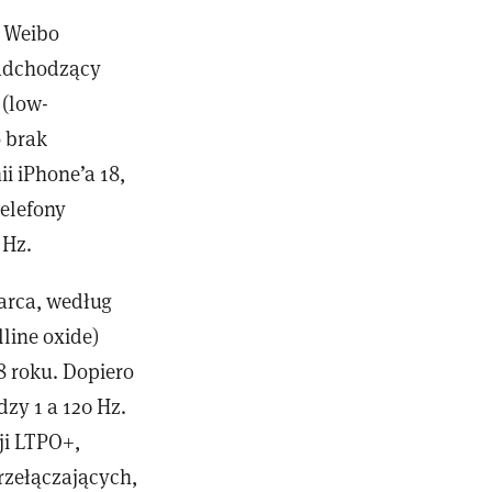
a Weibo
nadchodzący
 (low-
o brak
i iPhone’a 18,
telefony
 Hz.
marca, według
line oxide)
8 roku. Dopiero
zy 1 a 120 Hz.
ji LTPO+,
rzełączających,