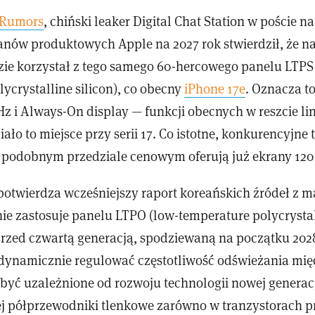
Rumors
, chiński leaker Digital Chat Station w poście n
nów produktowych Apple na 2027 rok stwierdził, że 
zie korzystał z tego samego 60-hercowego panelu LTPS
ycrystalline silicon), co obecny
iPhone 17e
. Oznacza t
z i Always-On display — funkcji obecnych w reszcie lini
ało to miejsce przy serii 17. Co istotne, konkurencyjne 
podobnym przedziale cenowym oferują już ekrany 120
 potwierdza wcześniejszy raport koreańskich źródeł z 
nie zastosuje panelu LTPO (low-temperature polycrystal
rzed czwartą generacją, spodziewaną na początku 202
ynamicznie regulować częstotliwość odświeżania międ
a być uzależnione od rozwoju technologii nowej generac
j półprzewodniki tlenkowe zarówno w tranzystorach p