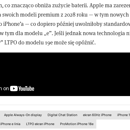
ych, co znacząco obniża zużycie baterii. Apple ma zar
a swoich modeli premium z 2028 roku — w tym nowych 
go iPhone’a — co dopiero później uwolniłoby standard
i, w tym dla modelu „e”. Jeśli jednak nowa technologia 
w” LTPO do modelu 19e może się opóźnić.
Apple Always-On display
Digital Chat Station
ekran 60Hz iPhone
iPhone 
iPhone e linia
LTPO ekran iPhone
ProMotion iPhone 18e