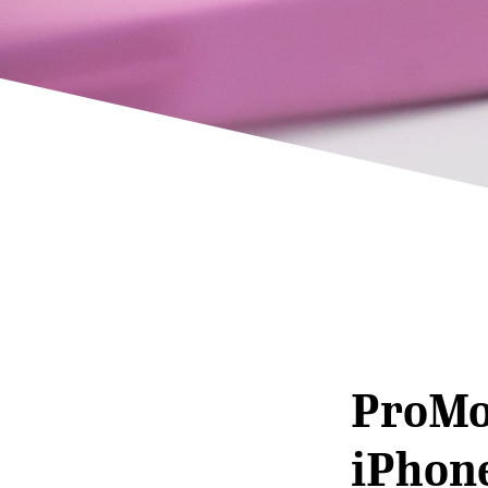
ProMo
iPhone