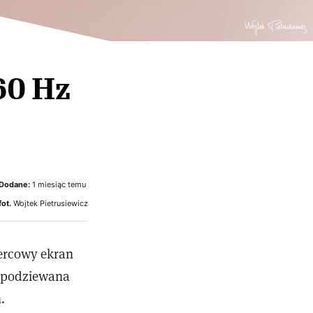
60 Hz
Dodane:
1 miesiąc temu
fot.
Wojtek Pietrusiewicz
ercowy ekran
podziewana
.