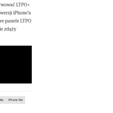
ezerwować LTPO+
wersji iPhone’a
owe panele LTPO
nie zdąży
18e
iPhone 19e