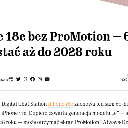
e 18e bez ProMotion — 
tać aż do 2028 roku
gazine
0
Digital Chat Station
iPhone 18e
zachowa ten sam 60-h
 iPhone 17e. Dopiero czwarta generacja modelu „e
”
— s
28 roku — może otrzymać ekran ProMotion i Always-On