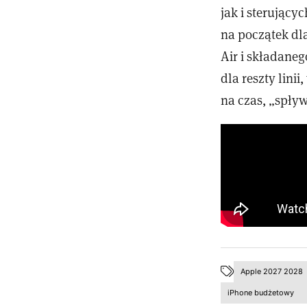
jak i sterując
na początek dl
Air i składane
dla reszty lini
na czas, „spły
Apple 2027 2028
iPhone budżetowy