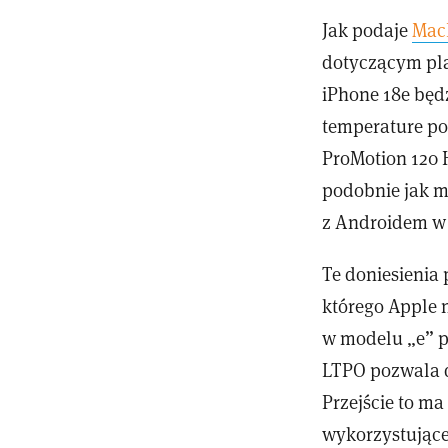
Jak podaje
Mac
dotyczącym pla
iPhone 18e będ
temperature pol
ProMotion 120 H
podobnie jak mi
z Androidem w 
Te doniesienia
którego Apple 
w modelu „e” p
LTPO pozwala d
Przejście to m
wykorzystujące