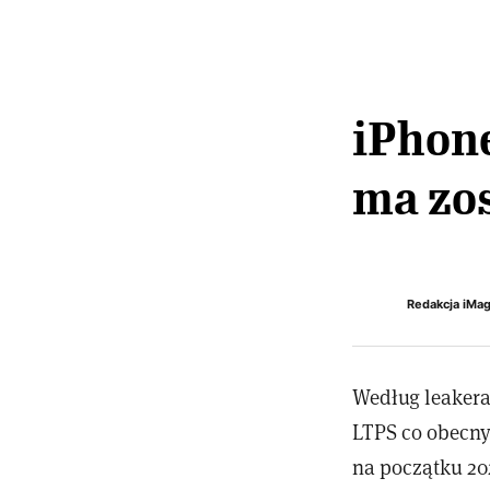
iPhon
ma zos
Redakcja iMa
Według leakera 
LTPS co obecny
na początku 20