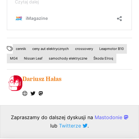
cennik
ceny aut elektrycznych
crossovery
Leapmotor B10
MG4
Nissan Leaf
samochody elektryczne
Škoda Elroq
Dariusz Hałas
Zapraszamy do dalszej dyskusji na
Mastodonie
lub
Twitterze
.