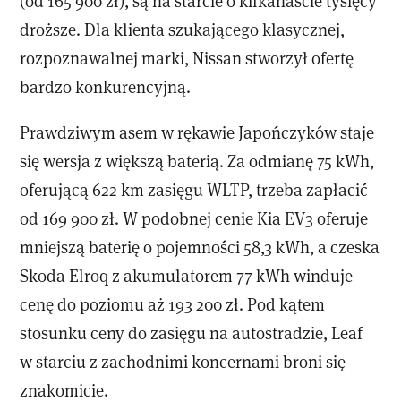
(od 165 900 zł), są na starcie o kilkanaście tysięcy
droższe. Dla klienta szukającego klasycznej,
rozpoznawalnej marki, Nissan stworzył ofertę
bardzo konkurencyjną.
Prawdziwym asem w rękawie Japończyków staje
się wersja z większą baterią. Za odmianę 75 kWh,
oferującą 622 km zasięgu WLTP, trzeba zapłacić
od 169 900 zł. W podobnej cenie Kia EV3 oferuje
mniejszą baterię o pojemności 58,3 kWh, a czeska
Skoda Elroq z akumulatorem 77 kWh winduje
cenę do poziomu aż 193 200 zł. Pod kątem
stosunku ceny do zasięgu na autostradzie, Leaf
w starciu z zachodnimi koncernami broni się
znakomicie.