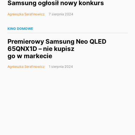
Samsung ogłosił nowy konkurs
Agnieszka Serafinowicz
7 sierpnia 2024
KINO DOMOWE
Premierowy Samsung Neo QLED
65QNX1D – nie kupisz
go w markecie
Agnieszka Serafinowicz
1 sierpnia 2024
SAMSUNG
Samsung Electronics
wprowadza na rynek nowe
karty microSD 1 TB – większa
wydajność i pojemność
Agnieszka Serafinowicz
31 lipca 2024