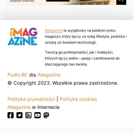
iMagazine
to wyjątkowy na polskim rynku
magazyn, który łączy ze sobą lifestyle, podróże i
sztukę ze światem technologii.
Tworzą go profesjonaliści, jak i hobbyści,
których łączy jedno – pasja i zamiłowanie do
otaczającego nas świata.
Pudło.BE
dla
iMagazine
© Copyright 2023. Wszelkie prawa zastrzeżone.
Polityka prywatności
|
Polityka cookies
iMagazine
w Internecie