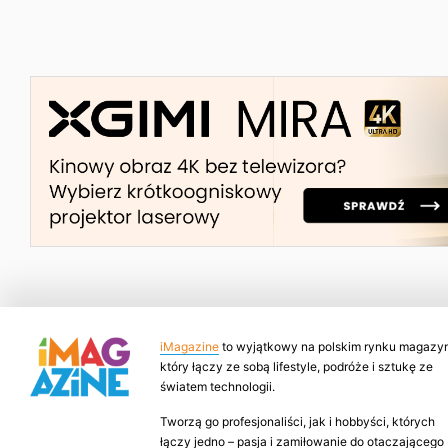
iMagazine
to wyjątkowy na polskim rynku magazyn
który łączy ze sobą lifestyle, podróże i sztukę ze
światem technologii.
Tworzą go profesjonaliści, jak i hobbyści, których
łączy jedno – pasja i zamiłowanie do otaczającego