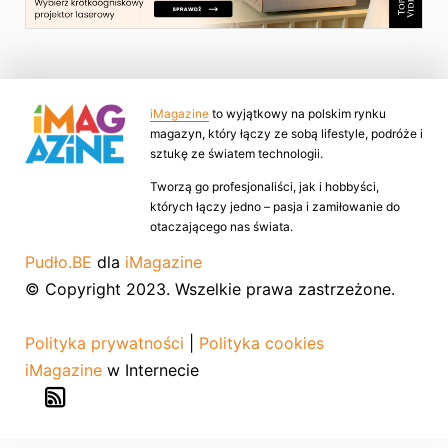
iMagazine
to wyjątkowy na polskim rynku
magazyn, który łączy ze sobą lifestyle, podróże i
sztukę ze światem technologii.
Tworzą go profesjonaliści, jak i hobbyści,
których łączy jedno – pasja i zamiłowanie do
otaczającego nas świata.
Pudło.BE
dla
iMagazine
© Copyright 2023. Wszelkie prawa zastrzeżone.
Polityka prywatności
|
Polityka cookies
iMagazine
w Internecie