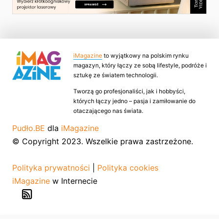
iMagazine
to wyjątkowy na polskim rynku
magazyn, który łączy ze sobą lifestyle, podróże i
sztukę ze światem technologii.
Tworzą go profesjonaliści, jak i hobbyści,
których łączy jedno – pasja i zamiłowanie do
otaczającego nas świata.
Pudło.BE
dla
iMagazine
© Copyright 2023. Wszelkie prawa zastrzeżone.
Polityka prywatności
|
Polityka cookies
iMagazine
w Internecie