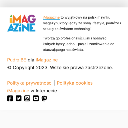
iMagazine
to wyjątkowy na polskim rynku
magazyn, który łączy ze sobą lifestyle, podróże i
sztukę ze światem technologii.
Tworzą go profesjonaliści, jak i hobbyści,
których łączy jedno – pasja i zamiłowanie do
otaczającego nas świata.
Pudło.BE
dla
iMagazine
© Copyright 2023. Wszelkie prawa zastrzeżone.
Polityka prywatności
|
Polityka cookies
iMagazine
w Internecie