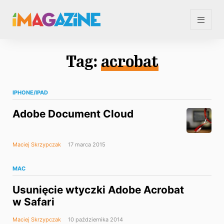
Tag:
acrobat
IPHONE/IPAD
Adobe Document Cloud
Maciej Skrzypczak
17 marca 2015
MAC
Usunięcie wtyczki Adobe Acrobat
w Safari
Maciej Skrzypczak
10 października 2014