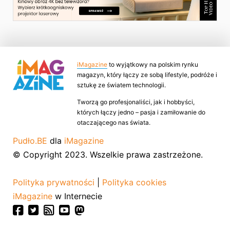
iMagazine
to wyjątkowy na polskim rynku
magazyn, który łączy ze sobą lifestyle, podróże i
sztukę ze światem technologii.
Tworzą go profesjonaliści, jak i hobbyści,
których łączy jedno – pasja i zamiłowanie do
otaczającego nas świata.
Pudło.BE
dla
iMagazine
© Copyright 2023. Wszelkie prawa zastrzeżone.
Polityka prywatności
|
Polityka cookies
iMagazine
w Internecie