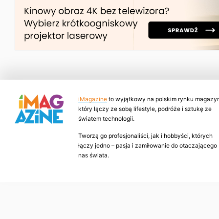
iMagazine
to wyjątkowy na polskim rynku magazyn
który łączy ze sobą lifestyle, podróże i sztukę ze
światem technologii.
Tworzą go profesjonaliści, jak i hobbyści, których
łączy jedno – pasja i zamiłowanie do otaczającego
nas świata.