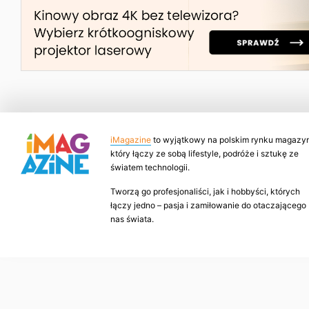
iMagazine
to wyjątkowy na polskim rynku magazyn
który łączy ze sobą lifestyle, podróże i sztukę ze
światem technologii.
Tworzą go profesjonaliści, jak i hobbyści, których
łączy jedno – pasja i zamiłowanie do otaczającego
nas świata.