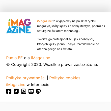
iMagazine
to wyjątkowy na polskim rynku
magazyn, który łączy ze sobą lifestyle, podróże i
sztukę ze światem technologii.
Tworzą go profesjonaliści, jak i hobbyści,
których łączy jedno – pasja i zamiłowanie do
otaczającego nas świata.
Pudło.BE
dla
iMagazine
© Copyright 2023. Wszelkie prawa zastrzeżone.
Polityka prywatności
|
Polityka cookies
iMagazine
w Internecie