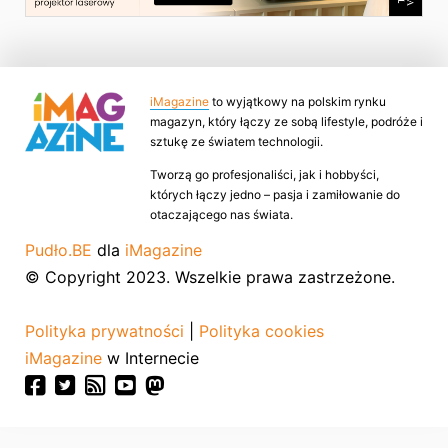
iMagazine
to wyjątkowy na polskim rynku
magazyn, który łączy ze sobą lifestyle, podróże i
sztukę ze światem technologii.
Tworzą go profesjonaliści, jak i hobbyści,
których łączy jedno – pasja i zamiłowanie do
otaczającego nas świata.
Pudło.BE
dla
iMagazine
© Copyright 2023. Wszelkie prawa zastrzeżone.
Polityka prywatności
|
Polityka cookies
iMagazine
w Internecie