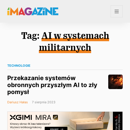
Tag:
AI w systemach
militarnych
TECHNOLOGIE
Przekazanie systemów
obronnych przyszłym AI to zły
pomysł
Dariusz Hałas
7 sierpnia 2023