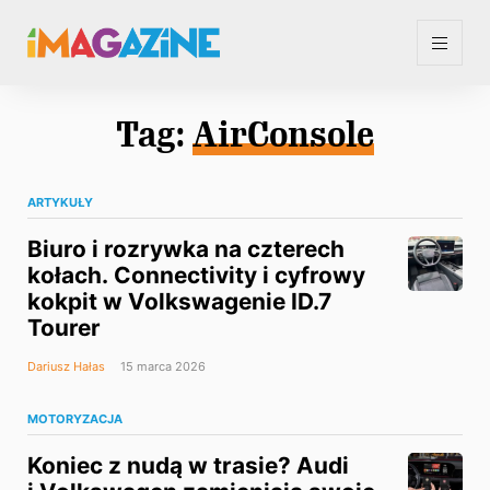
Tag:
AirConsole
ARTYKUŁY
Biuro i rozrywka na czterech
kołach. Connectivity i cyfrowy
kokpit w Volkswagenie ID.7
Tourer
Dariusz Hałas
15 marca 2026
MOTORYZACJA
Koniec z nudą w trasie? Audi