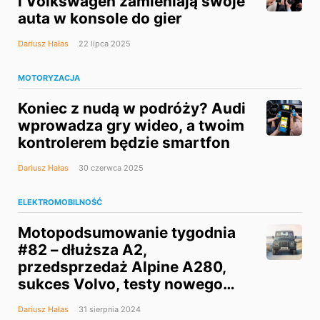
i Volkswagen zamieniają swoje
auta w konsole do gier
Dariusz Hałas
22 lipca 2025
MOTORYZACJA
Koniec z nudą w podróży? Audi
wprowadza gry wideo, a twoim
kontrolerem będzie smartfon
Dariusz Hałas
30 czerwca 2025
ELEKTROMOBILNOŚĆ
Motopodsumowanie tygodnia
#82 – dłuższa A2,
przedsprzedaż Alpine A280,
sukces Volvo, testy nowego
Mercedes-AMG, Bentley
Dariusz Hałas
31 sierpnia 2024
i kultowy Defender