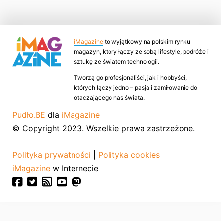
iMagazine
to wyjątkowy na polskim rynku
magazyn, który łączy ze sobą lifestyle, podróże i
sztukę ze światem technologii.
Tworzą go profesjonaliści, jak i hobbyści,
których łączy jedno – pasja i zamiłowanie do
otaczającego nas świata.
Pudło.BE
dla
iMagazine
© Copyright 2023. Wszelkie prawa zastrzeżone.
Polityka prywatności
|
Polityka cookies
iMagazine
w Internecie