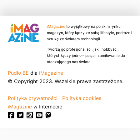
iMagazine
to wyjątkowy na polskim rynku
magazyn, który łączy ze sobą lifestyle, podróże i
sztukę ze światem technologii.
Tworzą go profesjonaliści, jak i hobbyści,
których łączy jedno – pasja i zamiłowanie do
otaczającego nas świata.
Pudło.BE
dla
iMagazine
© Copyright 2023. Wszelkie prawa zastrzeżone.
Polityka prywatności
|
Polityka cookies
iMagazine
w Internecie