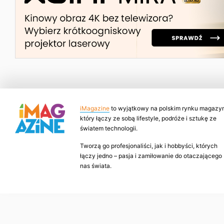
iMagazine
to wyjątkowy na polskim rynku magazyn
który łączy ze sobą lifestyle, podróże i sztukę ze
światem technologii.
Tworzą go profesjonaliści, jak i hobbyści, których
łączy jedno – pasja i zamiłowanie do otaczającego
nas świata.