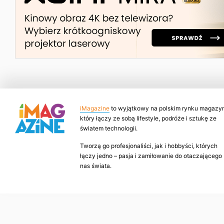
iMagazine
to wyjątkowy na polskim rynku magazyn
który łączy ze sobą lifestyle, podróże i sztukę ze
światem technologii.
Tworzą go profesjonaliści, jak i hobbyści, których
łączy jedno – pasja i zamiłowanie do otaczającego
nas świata.