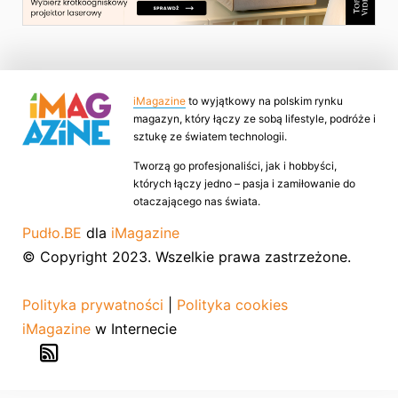
iMagazine
to wyjątkowy na polskim rynku
magazyn, który łączy ze sobą lifestyle, podróże i
sztukę ze światem technologii.
Tworzą go profesjonaliści, jak i hobbyści,
których łączy jedno – pasja i zamiłowanie do
otaczającego nas świata.
Pudło.BE
dla
iMagazine
© Copyright 2023. Wszelkie prawa zastrzeżone.
Polityka prywatności
|
Polityka cookies
iMagazine
w Internecie