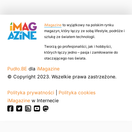
iMagazine
to wyjątkowy na polskim rynku
magazyn, który łączy ze sobą lifestyle, podróże i
sztukę ze światem technologii.
Tworzą go profesjonaliści, jak i hobbyści,
których łączy jedno – pasja i zamiłowanie do
otaczającego nas świata.
Pudło.BE
dla
iMagazine
© Copyright 2023. Wszelkie prawa zastrzeżone.
Polityka prywatności
|
Polityka cookies
iMagazine
w Internecie