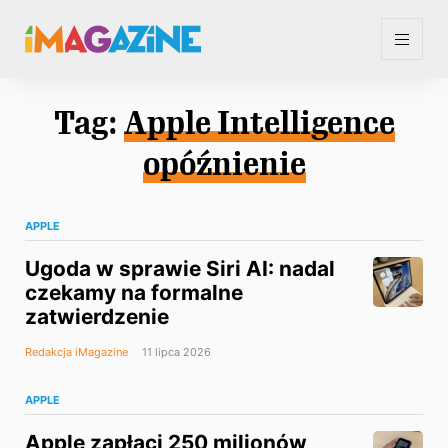
Tag:
Apple Intelligence
opóźnienie
APPLE
Ugoda w sprawie Siri AI: nadal
czekamy na formalne
zatwierdzenie
Redakcja iMagazine
11 lipca 2026
APPLE
Apple zapłaci 250 milionów