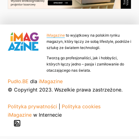
iMagazine
to wyjątkowy na polskim rynku
magazyn, który łączy ze sobą lifestyle, podróże i
sztukę ze światem technologii.
Tworzą go profesjonaliści, jak i hobbyści,
których łączy jedno – pasja i zamiłowanie do
otaczającego nas świata.
Pudło.BE
dla
iMagazine
© Copyright 2023. Wszelkie prawa zastrzeżone.
Polityka prywatności
|
Polityka cookies
iMagazine
w Internecie