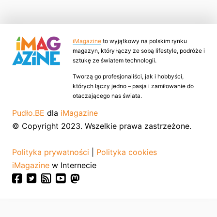
iMagazine
to wyjątkowy na polskim rynku
magazyn, który łączy ze sobą lifestyle, podróże i
sztukę ze światem technologii.
Tworzą go profesjonaliści, jak i hobbyści,
których łączy jedno – pasja i zamiłowanie do
otaczającego nas świata.
Pudło.BE
dla
iMagazine
© Copyright 2023. Wszelkie prawa zastrzeżone.
Polityka prywatności
|
Polityka cookies
iMagazine
w Internecie