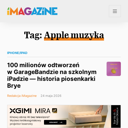
Tag:
Apple muzyka
IPHONE/IPAD
100 milionów odtworzeń
w GarageBandzie na szkolnym
iPadzie — historia piosenkarki
Brye
Redakcja iMagazine
24 maja 2026