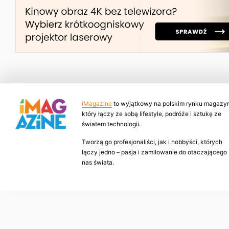
iMagazine
to wyjątkowy na polskim rynku magazyn
który łączy ze sobą lifestyle, podróże i sztukę ze
światem technologii.
Tworzą go profesjonaliści, jak i hobbyści, których
łączy jedno – pasja i zamiłowanie do otaczającego
nas świata.