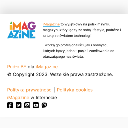
iMagazine
to wyjątkowy na polskim rynku
magazyn, który łączy ze sobą lifestyle, podróże i
sztukę ze światem technologii.
Tworzą go profesjonaliści, jak i hobbyści,
których łączy jedno – pasja i zamiłowanie do
otaczającego nas świata.
Pudło.BE
dla
iMagazine
© Copyright 2023. Wszelkie prawa zastrzeżone.
Polityka prywatności
|
Polityka cookies
iMagazine
w Internecie