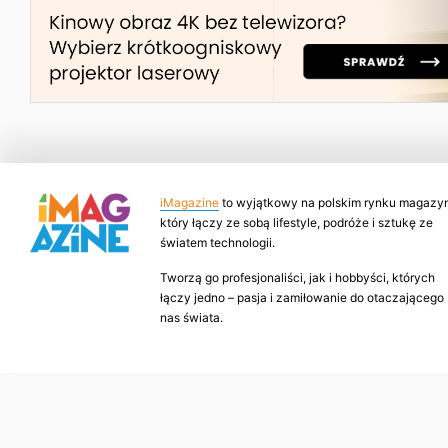
iMagazine
to wyjątkowy na polskim rynku magazyn
który łączy ze sobą lifestyle, podróże i sztukę ze
światem technologii.
Tworzą go profesjonaliści, jak i hobbyści, których
łączy jedno – pasja i zamiłowanie do otaczającego
nas świata.