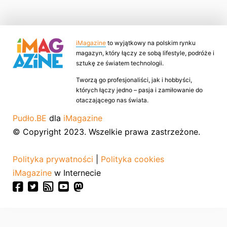
iMagazine
to wyjątkowy na polskim rynku
magazyn, który łączy ze sobą lifestyle, podróże i
sztukę ze światem technologii.
Tworzą go profesjonaliści, jak i hobbyści,
których łączy jedno – pasja i zamiłowanie do
otaczającego nas świata.
Pudło.BE
dla
iMagazine
© Copyright 2023. Wszelkie prawa zastrzeżone.
Polityka prywatności
|
Polityka cookies
iMagazine
w Internecie