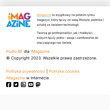
iMagazine
to wyjątkowy na polskim rynku
magazyn, który łączy ze sobą lifestyle, podróże i
sztukę ze światem technologii.
Tworzą go profesjonaliści, jak i hobbyści,
których łączy jedno – pasja i zamiłowanie do
otaczającego nas świata.
Pudło.BE
dla
iMagazine
© Copyright 2023. Wszelkie prawa zastrzeżone.
Polityka prywatności
|
Polityka cookies
iMagazine
w Internecie